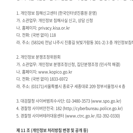
1.
개인정보 침해신고센터
(
한국인터넷진흥원 운영
)
가
.
소관업무
:
개인정보 침해사실 신고
,
상담 신청
나
.
홈페이지
: privacy.kisa.or.kr
다
.
전화
: (
국번 없이
) 118
라
.
주소
: (58324)
전남 나주시 진흥길
9(
빛가람동
301-2) 3
층 개인정보침
2.
개인정보 분쟁조정위원회
가
.
소관업무
:
개인정보 분쟁조정신청
,
집단분쟁조정
(
민사적 해결
)
나
.
홈페이지
:
www.kopico.go.kr
다
.
전화
: (
국번 없이
) 1833-6972
라
.
주소
: (03171)
서울특별시 종로구 세종대로
209
정부서울청사
4
층
3.
대검찰청 사이버범죄수사단
: 02-3480-3573 (
www.spo.go.kr)
4.
경찰청 사이버안전국
: 182 (
http://cyberbureau.police.go.kr)
5.
경찰청 사이버테러대응센터
(
www.ctrc.go.kr
/02-392-0330)
제
11
조
(
개인정보 처리방침 변경 및 공개 등
)