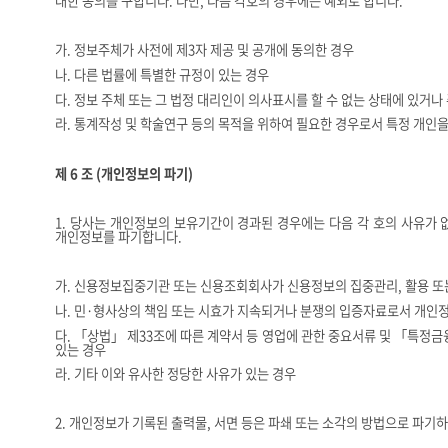
대한 동의를 구합니다
.
다만
,
다음 각호의 경우에는 예외로 합니다
.
가
.
정보주체가 사전에 제
3
자 제공 및 공개에 동의한 경우
나
.
다른 법률에 특별한 규정이 있는 경우
다
.
정보 주체 또는 그 법정 대리인이 의사표시를 할 수 없는 상태에 있거나 
라
.
통계작성 및 학술연구 등의 목적을 위하여 필요한 경우로서 특정 개인을
제
6
조
(
개인정보의 파기
)
1.
당사는 개인정보의 보유기간이 경과된 경우에는 다음 각 호의 사유가 
개인정보를 파기합니다
.
가
.
신용정보집중기관 또는 신용조회회사가 신용정보의 집중관리
,
활용 또
나
.
민
·
형사상의 책임 또는 시효가 지속되거나 분쟁의 입증자료로서 개인
다
.
「
상법
」
제
33
조에 따른 계약서 등 영업에 관한 중요서류 및
「
특정금융
있는 경우
라
.
기타 이와 유사한 정당한 사유가 있는 경우
2.
개인정보가 기록된 출력물
,
서면 등은 파쇄 또는 소각의 방법으로 파기