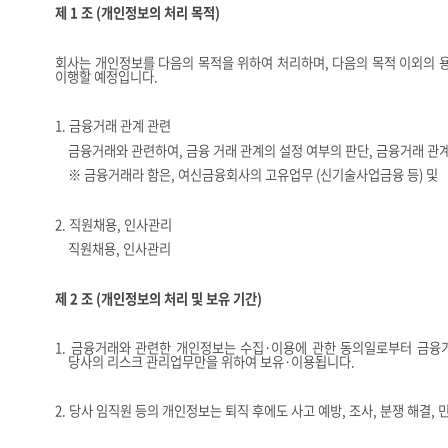
제
1
조
(
개인정보의 처리 목적
)
회사는 개인정보를 다음의 목적을 위하여 처리하며
,
다음의 목적 이외의 
이행할 예정입니다
.
1.
금융거래 관계 관련
금융거래와 관련하여
,
금융 거래 관계의 설정 여부의 판단
,
금융거래 관
※
금융거래라 함은
,
여신금융회사의 고유업무
(
신기술사업금융 등
)
및 
2.
직원채용
,
인사관리
직원채용
,
인사관리
제
2
조
(
개인정보의 처리 및 보유 기간
)
1.
금융거래와 관련한 개인정보는 수집
·
이용에 관한 동의일로부터 금융
당사의 리스크 관리업무만을 위하여 보유
·
이용됩니다
.
2.
당사 임직원 등의 개인정보는 퇴직 후에도 사고 예방
,
조사
,
분쟁 해결
,
민