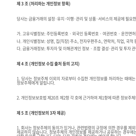
제
3
조
(
처리하는 개인정보 항목
)
당사는 금융거래의 설정
·
유지
·
이행
·
관리 및 상품
·
서비스의 제공에 필요한
가
.
고유식별정보
:
주민등록번호
·
외국인 등록번호
·
여권번호
·
운전면허
나
.
개인식별정보
:
성명
,
집
(
직장
)
주소
,
전자우편주소
,
연락처
,
직업
,
국적 
다
.
금융거래정보
:
투자자 및 이해관계인 정보
·
조합 결성
·
관리 및 투자 
제
4
조
(
개인정보 수집 출처 등의 고지
)
1.
당사는 정보주체 이외의 자로부터 수집한 개인정보를 처리하는 때에는
정보주체에게 알립니다
.
2.
개인정보보호법 제
20
조 제
2
항 각 호에 근거하여 제
1
항에 따른 정보주체
제
5
조
(
개인정보의
3
자 제공
)
1.
회사는 정보주체의 동의가 있거나
,
관련법령의 규정에 의한 경우를 제외
제공하지 않습니다
.
정보주체의 개인정보를 제공하거나 공유하는 경우에는